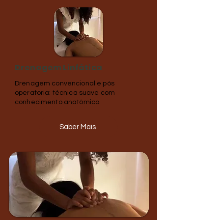
Drenagem Linfática
Drenagem convencional e pós
operatoria: técnica suave com
conhecimento anatômico.
Saber Mais